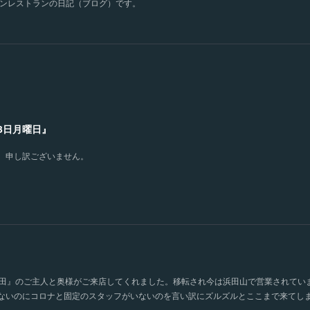
ンレストランの日記（ブログ）です。
月3日月曜日』
。申し訳ございません。
竹田』のご主人と奥様がご来店してくれました。移転され今は浜田山で営業されてい
ないのにコロナと固定のスタッフがいないのを言い訳にズルズルとここまで来てし