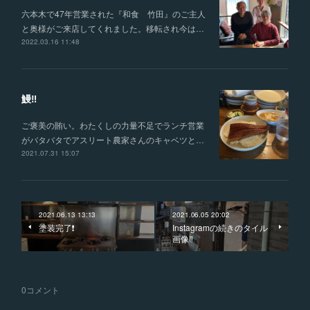
六本木で47年営業された『和食 竹田』のご主人
と奥様がご来店してくれました。移転され今は…
2022.03.16 11:48
鰻‼️
ご褒美の賄い。わたくしの力量不足でランチ営業
がバタバタでアスリート農家さんのキャベツと…
2021.07.31 15:07
2021.06.13 13:13
2021.06.05 20:02
塗装完了❗️
Instagramの続きのタイル
画像‼️
0
コメント